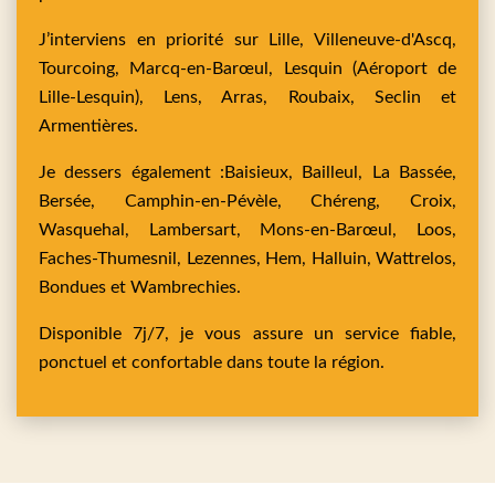
J’interviens en priorité sur
Lille,
Villeneuve-d'Ascq,
Tourcoing,
Marcq-en-Barœul,
Lesquin
(Aéroport de
Lille-Lesquin),
Lens,
Arras,
Roubaix,
Seclin
et
Armentières
.
Je dessers également :
Baisieux,
Bailleul,
La Bassée,
Bersée,
Camphin-en-Pévèle,
Chéreng,
Croix,
Wasquehal,
Lambersart,
Mons-en-Barœul,
Loos,
Faches-Thumesnil,
Lezennes,
Hem,
Halluin,
Wattrelos,
Bondues
et
Wambrechies
.
Disponible 7j/7, je vous assure un service fiable,
ponctuel et confortable dans toute la région.