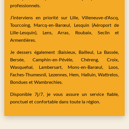
professionnels.
J’interviens en priorité sur
Lille,
Villeneuve-d'Ascq,
Tourcoing,
Marcq-en-Barœul,
Lesquin
(Aéroport de
Lille-Lesquin),
Lens,
Arras,
Roubaix,
Seclin
et
Armentières
.
Je dessers également :
Baisieux,
Bailleul,
La Bassée,
Bersée,
Camphin-en-Pévèle,
Chéreng,
Croix,
Wasquehal,
Lambersart,
Mons-en-Barœul,
Loos,
Faches-Thumesnil,
Lezennes,
Hem,
Halluin,
Wattrelos,
Bondues
et
Wambrechies
.
Disponible 7j/7, je vous assure un service fiable,
ponctuel et confortable dans toute la région.