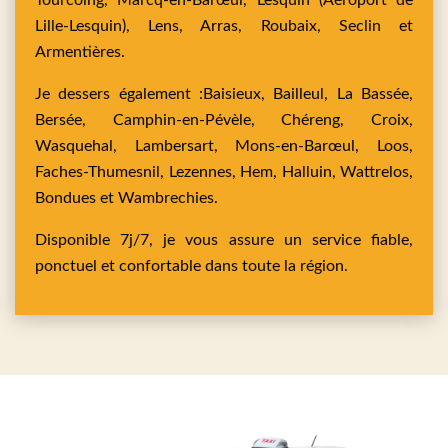
Tourcoing,
Marcq-en-Barœul,
Lesquin
(Aéroport de
Lille-Lesquin),
Lens,
Arras,
Roubaix,
Seclin
et
Armentières
.
Je dessers également :
Baisieux,
Bailleul,
La Bassée,
Bersée,
Camphin-en-Pévèle,
Chéreng,
Croix,
Wasquehal,
Lambersart,
Mons-en-Barœul,
Loos,
Faches-Thumesnil,
Lezennes,
Hem,
Halluin,
Wattrelos,
Bondues
et
Wambrechies
.
Disponible 7j/7, je vous assure un service fiable,
ponctuel et confortable dans toute la région.