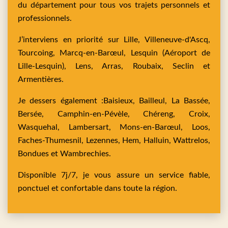
du département pour tous vos trajets personnels et
professionnels.
J’interviens en priorité sur
Lille,
Villeneuve-d'Ascq,
Tourcoing,
Marcq-en-Barœul,
Lesquin
(Aéroport de
Lille-Lesquin),
Lens,
Arras,
Roubaix,
Seclin
et
Armentières
.
Je dessers également :
Baisieux,
Bailleul,
La Bassée,
Bersée,
Camphin-en-Pévèle,
Chéreng,
Croix,
Wasquehal,
Lambersart,
Mons-en-Barœul,
Loos,
Faches-Thumesnil,
Lezennes,
Hem,
Halluin,
Wattrelos,
Bondues
et
Wambrechies
.
Disponible 7j/7, je vous assure un service fiable,
ponctuel et confortable dans toute la région.