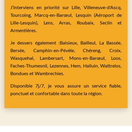
J’interviens en priorité sur
Lille,
Villeneuve-d'Ascq,
Tourcoing,
Marcq-en-Barœul,
Lesquin
(Aéroport de
Lille-Lesquin),
Lens,
Arras,
Roubaix,
Seclin
et
Armentières
.
Je dessers également :
Baisieux,
Bailleul,
La Bassée,
Bersée,
Camphin-en-Pévèle,
Chéreng,
Croix,
Wasquehal,
Lambersart,
Mons-en-Barœul,
Loos,
Faches-Thumesnil,
Lezennes,
Hem,
Halluin,
Wattrelos,
Bondues
et
Wambrechies
.
Disponible 7j/7, je vous assure un service fiable,
ponctuel et confortable dans toute la région.