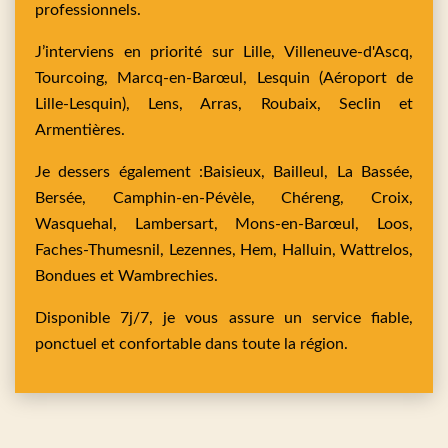
professionnels.
J’interviens en priorité sur
Lille,
Villeneuve-d'Ascq,
Tourcoing,
Marcq-en-Barœul,
Lesquin
(Aéroport de
Lille-Lesquin),
Lens,
Arras,
Roubaix,
Seclin
et
Armentières
.
Je dessers également :
Baisieux,
Bailleul,
La Bassée,
Bersée,
Camphin-en-Pévèle,
Chéreng,
Croix,
Wasquehal,
Lambersart,
Mons-en-Barœul,
Loos,
Faches-Thumesnil,
Lezennes,
Hem,
Halluin,
Wattrelos,
Bondues
et
Wambrechies
.
Disponible 7j/7, je vous assure un service fiable,
ponctuel et confortable dans toute la région.