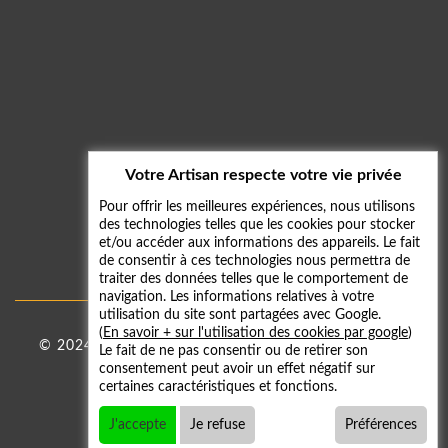
Votre Artisan respecte votre vie privée
Pour offrir les meilleures expériences, nous utilisons
des technologies telles que les cookies pour stocker
et/ou accéder aux informations des appareils. Le fait
de consentir à ces technologies nous permettra de
traiter des données telles que le comportement de
navigation. Les informations relatives à votre
utilisation du site sont partagées avec Google.
(
En savoir + sur l'utilisation des cookies par google
)
© 2024 - 2026
Taxi 59
|
Mentions légales
-
Galerie
Le fait de ne pas consentir ou de retirer son
consentement peut avoir un effet négatif sur
photos
certaines caractéristiques et fonctions.
J'accepte
Je refuse
Préférences