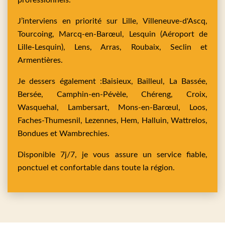
professionnels.
J’interviens en priorité sur
Lille,
Villeneuve-d'Ascq,
Tourcoing,
Marcq-en-Barœul,
Lesquin
(Aéroport de
Lille-Lesquin),
Lens,
Arras,
Roubaix,
Seclin
et
Armentières
.
Je dessers également :
Baisieux,
Bailleul,
La Bassée,
Bersée,
Camphin-en-Pévèle,
Chéreng,
Croix,
Wasquehal,
Lambersart,
Mons-en-Barœul,
Loos,
Faches-Thumesnil,
Lezennes,
Hem,
Halluin,
Wattrelos,
Bondues
et
Wambrechies
.
Disponible 7j/7, je vous assure un service fiable,
ponctuel et confortable dans toute la région.