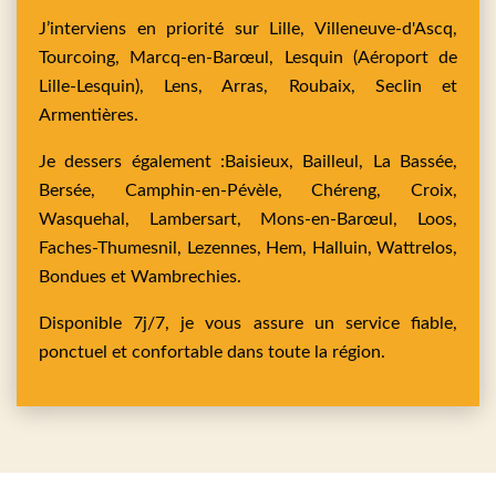
J’interviens en priorité sur
Lille,
Villeneuve-d'Ascq,
Tourcoing,
Marcq-en-Barœul,
Lesquin
(Aéroport de
Lille-Lesquin),
Lens,
Arras,
Roubaix,
Seclin
et
Armentières
.
Je dessers également :
Baisieux,
Bailleul,
La Bassée,
Bersée,
Camphin-en-Pévèle,
Chéreng,
Croix,
Wasquehal,
Lambersart,
Mons-en-Barœul,
Loos,
Faches-Thumesnil,
Lezennes,
Hem,
Halluin,
Wattrelos,
Bondues
et
Wambrechies
.
Disponible 7j/7, je vous assure un service fiable,
ponctuel et confortable dans toute la région.