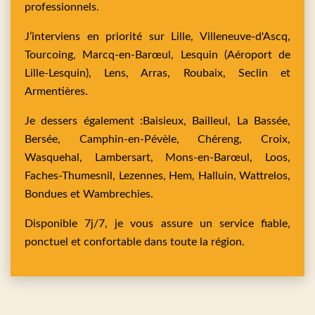
professionnels.
J’interviens en priorité sur
Lille,
Villeneuve-d'Ascq,
Tourcoing,
Marcq-en-Barœul,
Lesquin
(Aéroport de
Lille-Lesquin),
Lens,
Arras,
Roubaix,
Seclin
et
Armentières
.
Je dessers également :
Baisieux,
Bailleul,
La Bassée,
Bersée,
Camphin-en-Pévèle,
Chéreng,
Croix,
Wasquehal,
Lambersart,
Mons-en-Barœul,
Loos,
Faches-Thumesnil,
Lezennes,
Hem,
Halluin,
Wattrelos,
Bondues
et
Wambrechies
.
Disponible 7j/7, je vous assure un service fiable,
ponctuel et confortable dans toute la région.