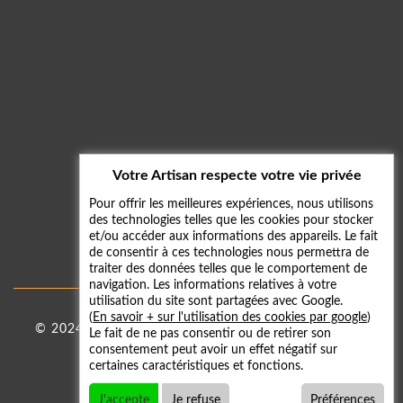
Votre Artisan respecte votre vie privée
Pour offrir les meilleures expériences, nous utilisons
des technologies telles que les cookies pour stocker
et/ou accéder aux informations des appareils. Le fait
de consentir à ces technologies nous permettra de
traiter des données telles que le comportement de
navigation. Les informations relatives à votre
utilisation du site sont partagées avec Google.
(
En savoir + sur l'utilisation des cookies par google
)
© 2024 - 2026
Taxi 59
|
Mentions légales
-
Galerie
Le fait de ne pas consentir ou de retirer son
consentement peut avoir un effet négatif sur
photos
certaines caractéristiques et fonctions.
J'accepte
Je refuse
Préférences