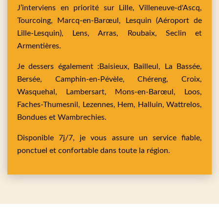
J’interviens en priorité sur
Lille,
Villeneuve-d'Ascq,
Tourcoing,
Marcq-en-Barœul,
Lesquin
(Aéroport de
Lille-Lesquin),
Lens,
Arras,
Roubaix,
Seclin
et
Armentières
.
Je dessers également :
Baisieux,
Bailleul,
La Bassée,
Bersée,
Camphin-en-Pévèle,
Chéreng,
Croix,
Wasquehal,
Lambersart,
Mons-en-Barœul,
Loos,
Faches-Thumesnil,
Lezennes,
Hem,
Halluin,
Wattrelos,
Bondues
et
Wambrechies
.
Disponible 7j/7, je vous assure un service fiable,
ponctuel et confortable dans toute la région.