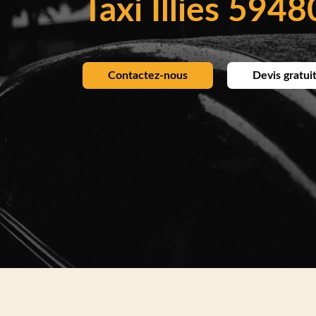
Taxi Illies 5948
Contactez-nous
Devis gratui