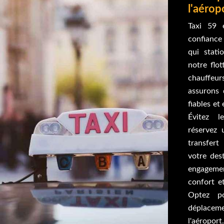
l'aérop
Taxi 59 
confiance
qui stati
notre flo
chauffeu
assurons 
fiables et
Évitez l
réservez 
transfert
votre dest
engagement
confort et
Optez p
déplace
l'aéroport.