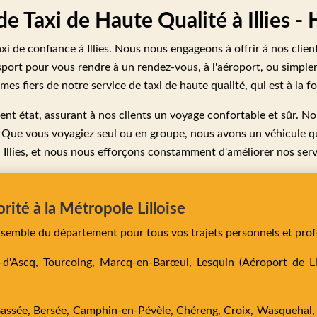
de Taxi de Haute Qualité à Illies - 
 de confiance à Illies. Nous nous engageons à offrir à nos clients
sport pour vous rendre à un rendez-vous, à l'aéroport, ou simple
s fiers de notre service de taxi de haute qualité, qui est à la foi
lent état, assurant à nos clients un voyage confortable et sûr. No
. Que vous voyagiez seul ou en groupe, nous avons un véhicule
 à Illies, et nous nous efforçons constamment d'améliorer nos servi
orité à la Métropole Lilloise
ensemble du département pour tous vos trajets personnels et prof
e-d'Ascq,
Tourcoing,
Marcq-en-Barœul,
Lesquin
(Aéroport de Lil
Bassée,
Bersée,
Camphin-en-Pévèle,
Chéreng,
Croix,
Wasquehal