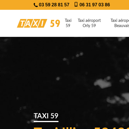
03 59 28 81 57
06 31 97 03 86
Taxi
Taxi aéroport
Taxi aérop
59
Orly 59
Beauvai
TAXI 59