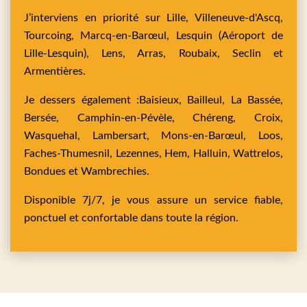
J’interviens en priorité sur
Lille,
Villeneuve-d'Ascq,
Tourcoing,
Marcq-en-Barœul,
Lesquin
(Aéroport de
Lille-Lesquin),
Lens,
Arras,
Roubaix,
Seclin
et
Armentières
.
Je dessers également :
Baisieux,
Bailleul,
La Bassée,
Bersée,
Camphin-en-Pévèle,
Chéreng,
Croix,
Wasquehal,
Lambersart,
Mons-en-Barœul,
Loos,
Faches-Thumesnil,
Lezennes,
Hem,
Halluin,
Wattrelos,
Bondues
et
Wambrechies
.
Disponible 7j/7, je vous assure un service fiable,
ponctuel et confortable dans toute la région.