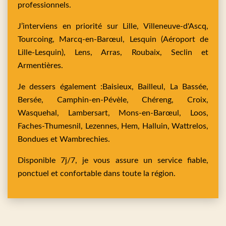
professionnels.
J’interviens en priorité sur
Lille,
Villeneuve-d'Ascq,
Tourcoing,
Marcq-en-Barœul,
Lesquin
(Aéroport de
Lille-Lesquin),
Lens,
Arras,
Roubaix,
Seclin
et
Armentières
.
Je dessers également :
Baisieux,
Bailleul,
La Bassée,
Bersée,
Camphin-en-Pévèle,
Chéreng,
Croix,
Wasquehal,
Lambersart,
Mons-en-Barœul,
Loos,
Faches-Thumesnil,
Lezennes,
Hem,
Halluin,
Wattrelos,
Bondues
et
Wambrechies
.
Disponible 7j/7, je vous assure un service fiable,
ponctuel et confortable dans toute la région.