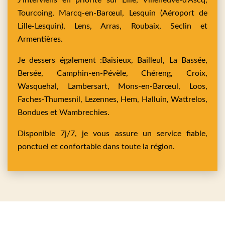
J’interviens en priorité sur
Lille,
Villeneuve-d'Ascq,
Tourcoing,
Marcq-en-Barœul,
Lesquin
(Aéroport de
Lille-Lesquin),
Lens,
Arras,
Roubaix,
Seclin
et
Armentières
.
Je dessers également :
Baisieux,
Bailleul,
La Bassée,
Bersée,
Camphin-en-Pévèle,
Chéreng,
Croix,
Wasquehal,
Lambersart,
Mons-en-Barœul,
Loos,
Faches-Thumesnil,
Lezennes,
Hem,
Halluin,
Wattrelos,
Bondues
et
Wambrechies
.
Disponible 7j/7, je vous assure un service fiable,
ponctuel et confortable dans toute la région.