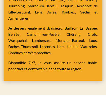
J’interviens en priorité sur
Lille,
Villeneuve-d'Ascq,
Tourcoing,
Marcq-en-Barœul,
Lesquin
(Aéroport de
Lille-Lesquin),
Lens,
Arras,
Roubaix,
Seclin
et
Armentières
.
Je dessers également :
Baisieux,
Bailleul,
La Bassée,
Bersée,
Camphin-en-Pévèle,
Chéreng,
Croix,
Wasquehal,
Lambersart,
Mons-en-Barœul,
Loos,
Faches-Thumesnil,
Lezennes,
Hem,
Halluin,
Wattrelos,
Bondues
et
Wambrechies
.
Disponible 7j/7, je vous assure un service fiable,
ponctuel et confortable dans toute la région.