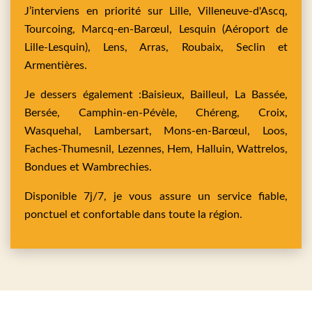
J’interviens en priorité sur
Lille,
Villeneuve-d'Ascq,
Tourcoing,
Marcq-en-Barœul,
Lesquin
(Aéroport de
Lille-Lesquin),
Lens,
Arras,
Roubaix,
Seclin
et
Armentières
.
Je dessers également :
Baisieux,
Bailleul,
La Bassée,
Bersée,
Camphin-en-Pévèle,
Chéreng,
Croix,
Wasquehal,
Lambersart,
Mons-en-Barœul,
Loos,
Faches-Thumesnil,
Lezennes,
Hem,
Halluin,
Wattrelos,
Bondues
et
Wambrechies
.
Disponible 7j/7, je vous assure un service fiable,
ponctuel et confortable dans toute la région.