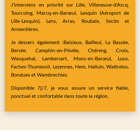
J’interviens en priorité sur
Lille,
Villeneuve-d'Ascq,
Tourcoing,
Marcq-en-Barœul,
Lesquin
(Aéroport de
Lille-Lesquin),
Lens,
Arras,
Roubaix,
Seclin
et
Armentières
.
Je dessers également :
Baisieux,
Bailleul,
La Bassée,
Bersée,
Camphin-en-Pévèle,
Chéreng,
Croix,
Wasquehal,
Lambersart,
Mons-en-Barœul,
Loos,
Faches-Thumesnil,
Lezennes,
Hem,
Halluin,
Wattrelos,
Bondues
et
Wambrechies
.
Disponible 7j/7, je vous assure un service fiable,
ponctuel et confortable dans toute la région.