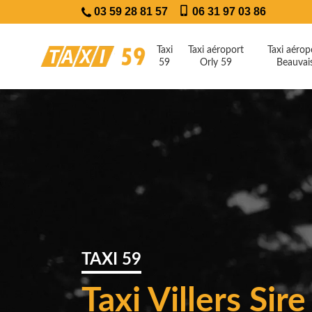
03 59 28 81 57
06 31 97 03 86
Taxi
Taxi aéroport
Taxi aérop
59
Orly 59
Beauvai
TAXI 59
Taxi Villers Sir