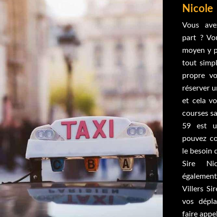
Nicole
Vous avez
part ? Vo
moyen y p
tout simp
propre vo
réserver u
et cela v
courses sa
59 est u
pouvez co
le besoin 
Sire Ni
également
Villers S
vos dépla
faire appel