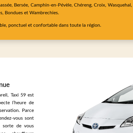
Bassée,
Bersée,
Camphin-en-Pévèle,
Chéreng,
Croix,
Wasquehal
os,
Bondues
et
Wambrechies
.
able, ponctuel et confortable dans toute la région.
enue
eil, Taxi 59 est
pecte l’heure de
servation. Parce
endez-vous sont
n sorte de vous