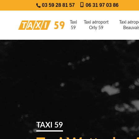
03 59 28 81 57
06 31 97 03 86
Taxi
Taxi aéroport
Taxi aérop
59
Orly 59
Beauvai
TAXI 59