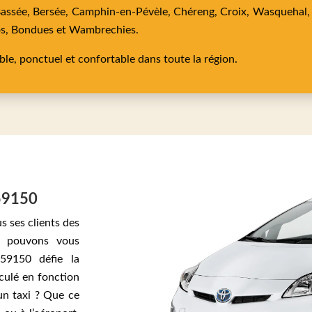
Bassée,
Bersée,
Camphin-en-Pévèle,
Chéreng,
Croix,
Wasquehal
os,
Bondues
et
Wambrechies
.
able, ponctuel et confortable dans toute la région.
 59150
s ses clients des
us pouvons vous
 59150 défie la
lculé en fonction
un taxi ? Que ce