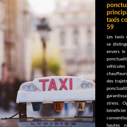
ponctua
princip
taxis c
59
Les taxis
se distin
envers le 
ponctual
véhicule
chauffeur
des trajet
ponctual
garantiss
stress. 
bénéfici
convention
hautes n