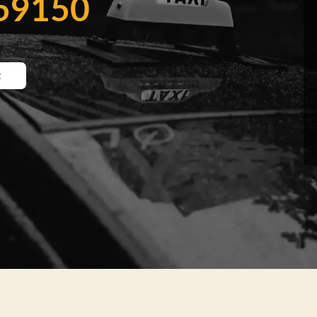
 59150
t