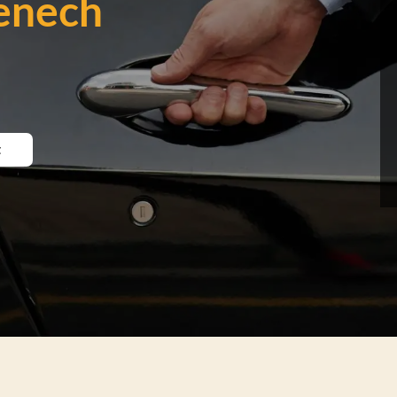
enech
t