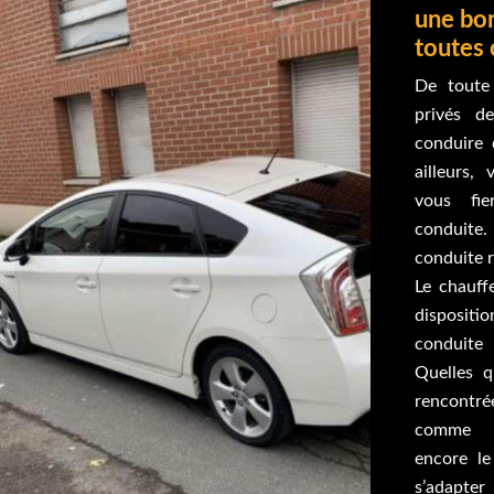
une bo
toutes 
De toute 
privés d
conduire 
ailleurs,
vous fi
conduite. 
conduite r
Le chauff
dispositi
conduite 
Quelles q
rencontr
comme l
encore le
s’adapte