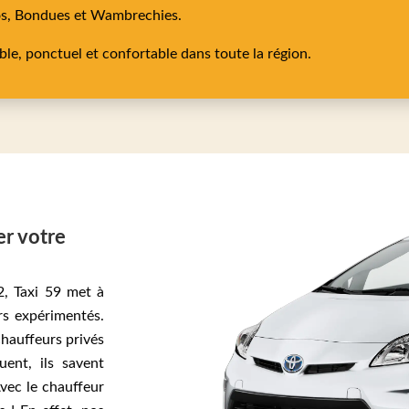
os,
Bondues
et
Wambrechies
.
able, ponctuel et confortable dans toute la région.
er votre
2, Taxi 59 met à
rs expérimentés.
chauffeurs privés
uent, ils savent
Avec le chauffeur