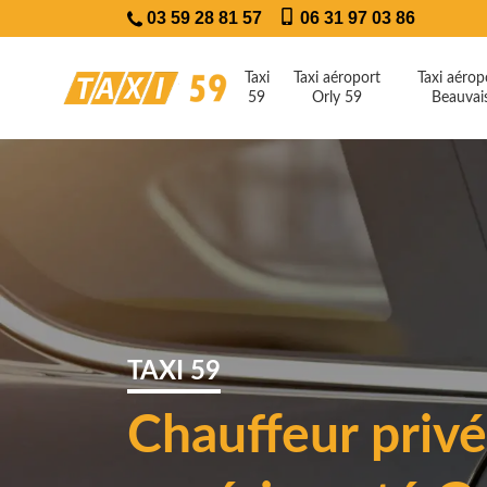
03 59 28 81 57
06 31 97 03 86
Taxi
Taxi aéroport
Taxi aérop
59
Orly 59
Beauvai
TAXI 59
Chauffeur privé