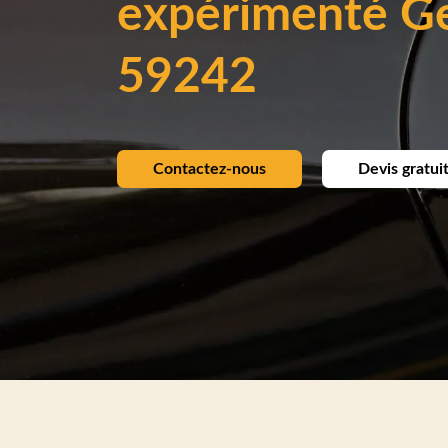
expérimenté G
59242
Contactez-nous
Devis gratui