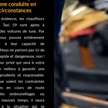
nne conduite en
circonstances
évidence, les chauffeurs
e Taxi 59 sont aptes à
des voitures de luxe. Par
 vous pouvez entièrement
er à leur capacité de
Nous ne parlons pas ici de
apide et dangereuse, non !
eur privé qui sera à votre
on veillera à garantir une
prudente et responsable.
ue soient les contraintes
ées en cours de route
es embouteillages ou
 mauvais temps, il saura
r à la situation qui se