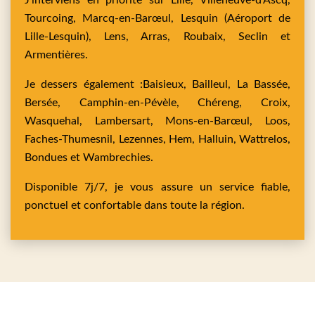
J’interviens en priorité sur
Lille,
Villeneuve-d'Ascq,
Tourcoing,
Marcq-en-Barœul,
Lesquin
(Aéroport de
Lille-Lesquin),
Lens,
Arras,
Roubaix,
Seclin
et
Armentières
.
Je dessers également :
Baisieux,
Bailleul,
La Bassée,
Bersée,
Camphin-en-Pévèle,
Chéreng,
Croix,
Wasquehal,
Lambersart,
Mons-en-Barœul,
Loos,
Faches-Thumesnil,
Lezennes,
Hem,
Halluin,
Wattrelos,
Bondues
et
Wambrechies
.
Disponible 7j/7, je vous assure un service fiable,
ponctuel et confortable dans toute la région.