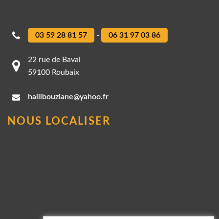
03 59 28 81 57
-
06 31 97 03 86
22 rue de Bavai
59100 Roubaix
halilbouziane@yahoo.fr
NOUS LOCALISER