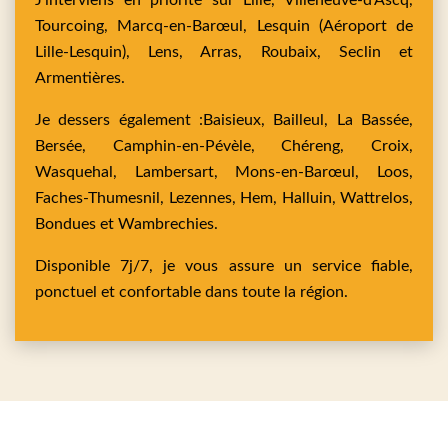
J’interviens en priorité sur
Lille,
Villeneuve-d'Ascq,
Tourcoing,
Marcq-en-Barœul,
Lesquin
(Aéroport de
Lille-Lesquin),
Lens,
Arras,
Roubaix,
Seclin
et
Armentières
.
Je dessers également :
Baisieux,
Bailleul,
La Bassée,
Bersée,
Camphin-en-Pévèle,
Chéreng,
Croix,
Wasquehal,
Lambersart,
Mons-en-Barœul,
Loos,
Faches-Thumesnil,
Lezennes,
Hem,
Halluin,
Wattrelos,
Bondues
et
Wambrechies
.
Disponible 7j/7, je vous assure un service fiable,
ponctuel et confortable dans toute la région.