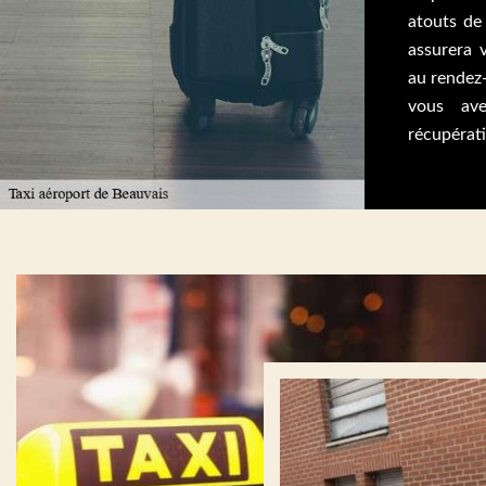
atouts de
assurera 
au rendez-
vous ave
récupérat