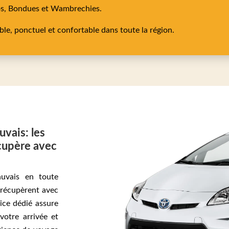
os,
Bondues
et
Wambrechies
.
able, ponctuel et confortable dans toute la région.
uvais: les
écupère avec
auvais en toute
s récupèrent avec
ice dédié assure
votre arrivée et