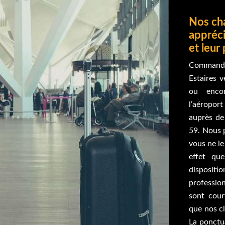
Nos ch
appréci
et leur
Command
Estaires v
ou enco
l’aéroport
auprès de
59. Nous 
vous ne le
effet qu
disposi
professio
sont court
que nos cl
La ponctu