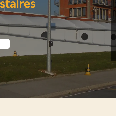
staires
t