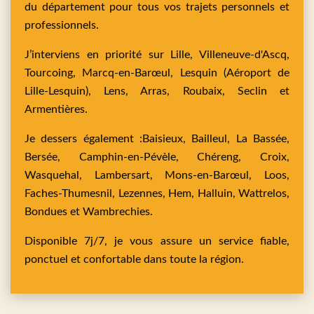
du département pour tous vos trajets personnels et
professionnels.
J’interviens en priorité sur
Lille,
Villeneuve-d'Ascq,
Tourcoing,
Marcq-en-Barœul,
Lesquin
(Aéroport de
Lille-Lesquin),
Lens,
Arras,
Roubaix,
Seclin
et
Armentières
.
Je dessers également :
Baisieux,
Bailleul,
La Bassée,
Bersée,
Camphin-en-Pévèle,
Chéreng,
Croix,
Wasquehal,
Lambersart,
Mons-en-Barœul,
Loos,
Faches-Thumesnil,
Lezennes,
Hem,
Halluin,
Wattrelos,
Bondues
et
Wambrechies
.
Disponible 7j/7, je vous assure un service fiable,
ponctuel et confortable dans toute la région.