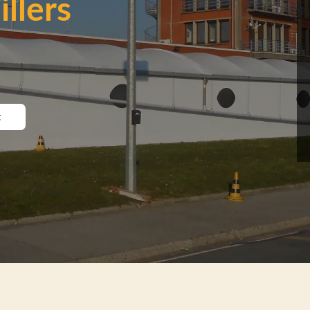
llers
t