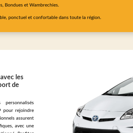
os,
Bondues
et
Wambrechies
.
able, ponctuel et confortable dans toute la région.
 avec les
port de
 personnalisés
9 pour rejoindre
ionnels assurent
fiques, avec une