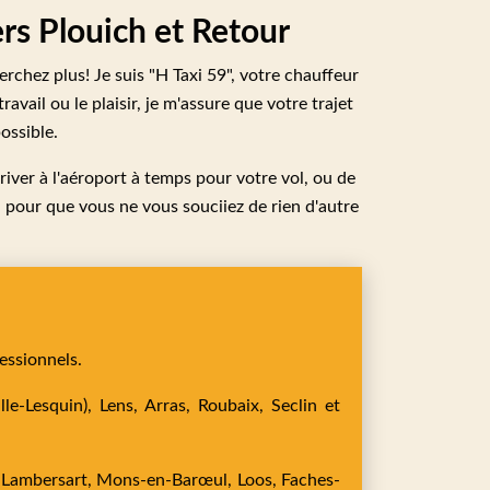
ers Plouich et Retour
rchez plus! Je suis "H Taxi 59", votre chauffeur
vail ou le plaisir, je m'assure que votre trajet
ossible.
river à l'aéroport à temps pour votre vol, ou de
, pour que vous ne vous souciiez de rien d'autre
essionnels.
le-Lesquin),
Lens,
Arras,
Roubaix,
Seclin
et
,
Lambersart,
Mons-en-Barœul,
Loos,
Faches-