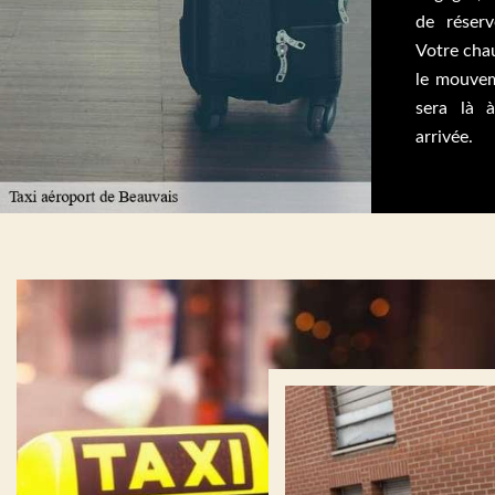
de réserv
Votre chau
le mouveme
sera là 
arrivée.