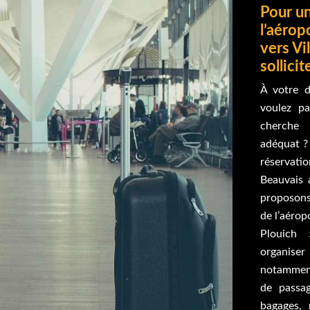
Pour un
l’aérop
vers Vi
sollicit
À votre d
voulez p
cherche 
adéquat ?
réservat
Beauvais 
proposons
de l’aérop
Plouich
organis
notammen
de passag
bagages,