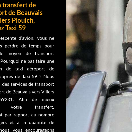
 transfert de
ort de Beauvais
llers Plouich,
ez Taxi 59
escente d’avion, vous ne
as perdre de temps pour
le moyen de transport
 Pourquoi ne pas faire une
ion de taxi aéroport de
auprès de Taxi 59 ? Nous
 des services de transport
ort de Beauvais vers Villers
 59231. Afin de mieux
er votre transfert,
t par rapport au nombre
ers et à la quantité de
 nous vous encourageons