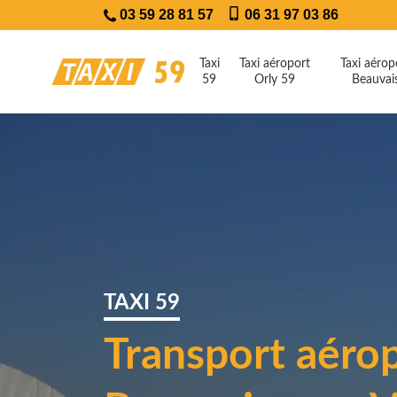
03 59 28 81 57
06 31 97 03 86
Taxi
Taxi aéroport
Taxi aérop
59
Orly 59
Beauvai
TAXI 59
Transport aéro