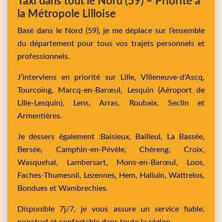
Taxi dans tout le Nord (59) – Priorité à
la Métropole Lilloise
Basé dans le Nord (59), je me déplace sur l’ensemble
du département pour tous vos trajets personnels et
professionnels.
J’interviens en priorité sur
Lille,
Villeneuve-d'Ascq,
Tourcoing,
Marcq-en-Barœul,
Lesquin
(Aéroport de
Lille-Lesquin),
Lens,
Arras,
Roubaix,
Seclin
et
Armentières
.
Je dessers également :
Baisieux,
Bailleul,
La Bassée,
Bersée,
Camphin-en-Pévèle,
Chéreng,
Croix,
Wasquehal,
Lambersart,
Mons-en-Barœul,
Loos,
Faches-Thumesnil,
Lezennes,
Hem,
Halluin,
Wattrelos,
Bondues
et
Wambrechies
.
Disponible 7j/7, je vous assure un service fiable,