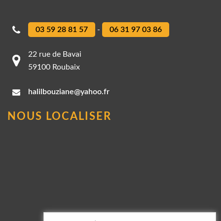
03 59 28 81 57
-
06 31 97 03 86
22 rue de Bavai
59100 Roubaix
halilbouziane@yahoo.fr
NOUS LOCALISER