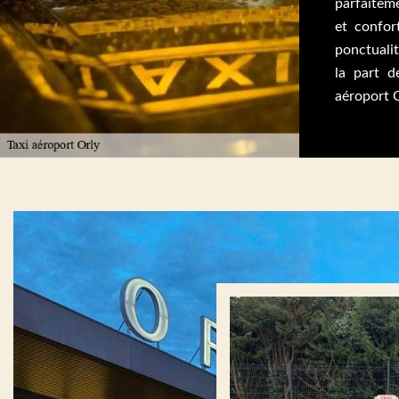
parfaitem
et confor
ponctuali
la part d
aéroport O