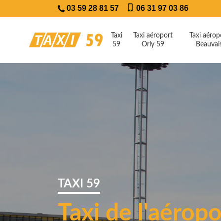
03 59 28 81 57
06 31 97 03 86
Taxi
Taxi aéroport
Taxi aérop
59
Orly 59
Beauvai
TAXI 59
Taxi de l'aéropo