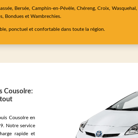
Bassée,
Bersée,
Camphin-en-Pévèle,
Chéreng,
Croix,
Wasquehal
os,
Bondues
et
Wambrechies
.
able, ponctuel et confortable dans toute la région.
is Cousolre:
 tout
epuis Cousolre en
9. Notre service
harge rapide et