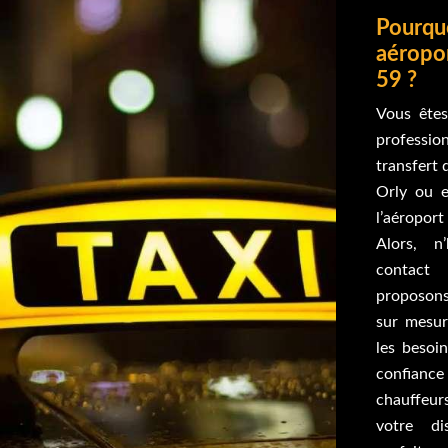
Pourquo
aéropor
59 ?
Vous êtes
professio
transfert 
Orly ou e
l’aéropo
Alors, n
contact
proposons
sur mesur
les besoi
confiance
chauffeur
votre di