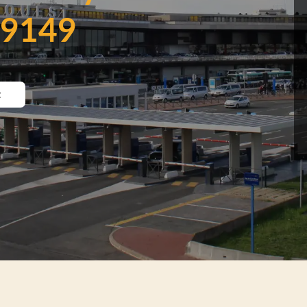
59149
t