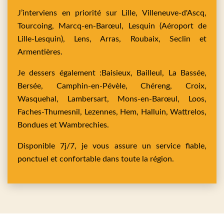
J’interviens en priorité sur
Lille,
Villeneuve-d'Ascq,
Tourcoing,
Marcq-en-Barœul,
Lesquin
(Aéroport de
Lille-Lesquin),
Lens,
Arras,
Roubaix,
Seclin
et
Armentières
.
Je dessers également :
Baisieux,
Bailleul,
La Bassée,
Bersée,
Camphin-en-Pévèle,
Chéreng,
Croix,
Wasquehal,
Lambersart,
Mons-en-Barœul,
Loos,
Faches-Thumesnil,
Lezennes,
Hem,
Halluin,
Wattrelos,
Bondues
et
Wambrechies
.
Disponible 7j/7, je vous assure un service fiable,
ponctuel et confortable dans toute la région.