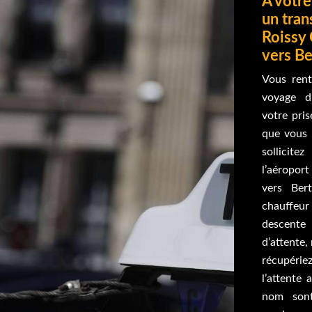
À votre
un tran
Roissy 
vers B
Vous rent
voyage d’
votre pri
que vous 
sollicite
l’aéropor
vers Ber
chauffe
descente
d’attente
récupérie
l’attente
nom sont