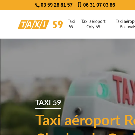
03 59 28 81 57
06 31 97 03 86
Taxi
Taxi aéroport
Taxi aérop
59
Orly 59
Beauvai
TAXI 59
Taxi aéroport R