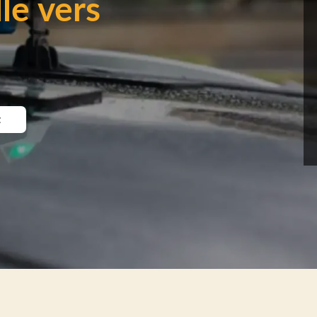
le vers
t