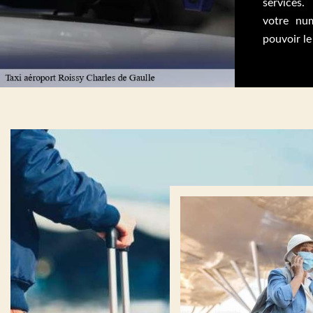
services
votre num
pouvoir le