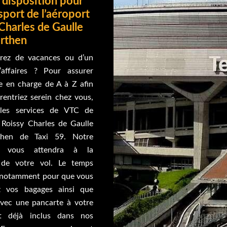
 disposition pour
sport de l’aéroport
Charles de Gaulle
erthen
rez de vacances ou d’un
affaires ? Pour assurer
se en charge de A à Z afin
rentriez serein chez vous,
z les services de VTC de
t Roissy Charles de Gaulle
then de Taxi 59. Notre
ur vous attendra à la
 de votre vol. Le temps
, notamment pour que vous
z vos bagages ainsi que
 avec une pancarte à votre
 déjà inclus dans nos