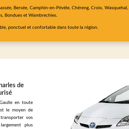
Bassée,
Bersée,
Camphin-en-Pévèle,
Chéreng,
Croix,
Wasquehal
os,
Bondues
et
Wambrechies
.
able, ponctuel et confortable dans toute la région.
harles de
urisé
 Gaulle en toute
est le moyen de
 transporter vos
 largement plus