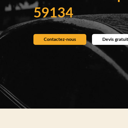
59134
Contactez-nous
Devis gratui