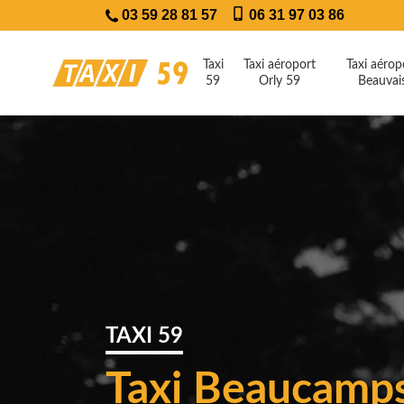
03 59 28 81 57
06 31 97 03 86
Taxi
Taxi aéroport
Taxi aérop
59
Orly 59
Beauvai
TAXI 59
Taxi Beaucamps