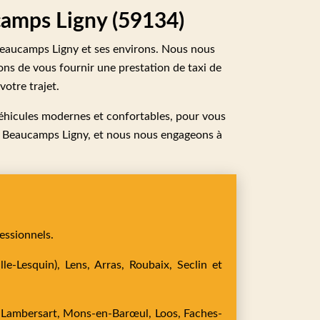
ucamps Ligny (59134)
Beaucamps Ligny et ses environs. Nous nous
çons de vous fournir une prestation de taxi de
votre trajet.
éhicules modernes et confortables, pour vous
é à Beaucamps Ligny, et nous nous engageons à
essionnels.
le-Lesquin),
Lens,
Arras,
Roubaix,
Seclin
et
,
Lambersart,
Mons-en-Barœul,
Loos,
Faches-