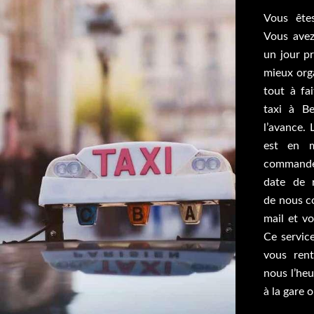
Vous ête
Vous avez
un jour p
mieux orga
tout à fa
taxi à B
l’avance. 
est en m
commande 
date de r
de nous c
mail et v
Ce service
vous rent
nous l’heu
à la gare o