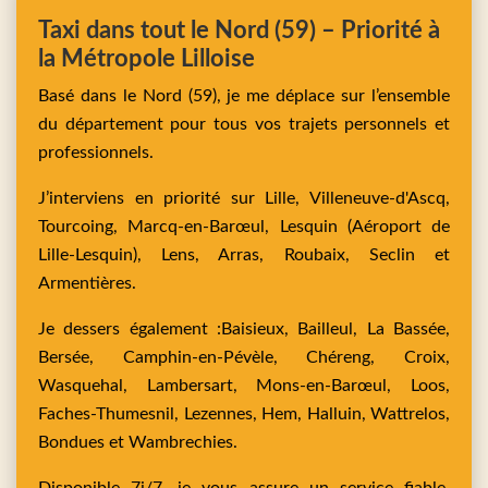
Taxi dans tout le Nord (59) – Priorité à
la Métropole Lilloise
Basé dans le Nord (59), je me déplace sur l’ensemble
du département pour tous vos trajets personnels et
professionnels.
J’interviens en priorité sur
Lille,
Villeneuve-d'Ascq,
Tourcoing,
Marcq-en-Barœul,
Lesquin
(Aéroport de
Lille-Lesquin),
Lens,
Arras,
Roubaix,
Seclin
et
Armentières
.
Je dessers également :
Baisieux,
Bailleul,
La Bassée,
Bersée,
Camphin-en-Pévèle,
Chéreng,
Croix,
Wasquehal,
Lambersart,
Mons-en-Barœul,
Loos,
Faches-Thumesnil,
Lezennes,
Hem,
Halluin,
Wattrelos,
Bondues
et
Wambrechies
.