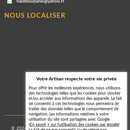
halilbouziane@yahoo.fr
NOUS LOCALISER
Votre Artisan respecte votre vie privée
Pour offrir les meilleures expériences, nous utilisons
des technologies telles que les cookies pour stocker
et/ou accéder aux informations des appareils. Le fait
de consentir à ces technologies nous permettra de
traiter des données telles que le comportement de
navigation. Les informations relatives à votre
utilisation du site sont partagées avec Google.
(
En savoir + sur l'utilisation des cookies par google
)
© 2024 - 2026
Taxi 59
|
Mentions légales
-
Galerie