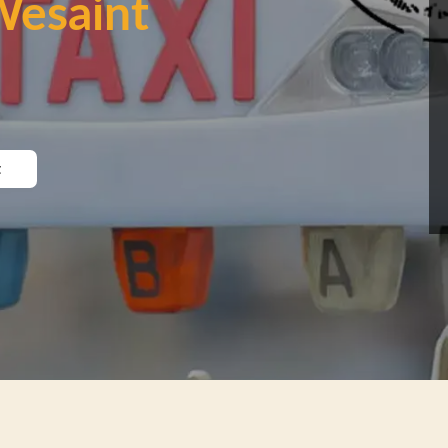
Wesaint
t