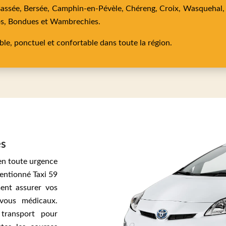
Bassée,
Bersée,
Camphin-en-Pévèle,
Chéreng,
Croix,
Wasquehal
os,
Bondues
et
Wambrechies
.
able, ponctuel et confortable dans toute la région.
és
en toute urgence
ventionné Taxi 59
ent assurer vos
vous médicaux.
transport pour