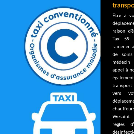
transpo
Être à vo
déplacem
raison d’
Taxi 59.
ramener à
de soins
médecin p
appel à n
également
transport
vers vo
déplace
chauffeur
Wesaint 
règles d
désinfe