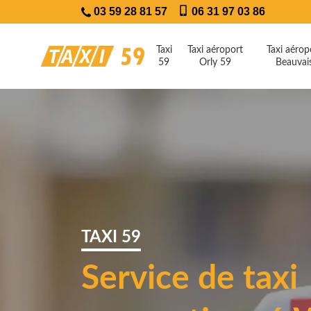
03 59 28 81 57
06 31 97 03 86
Taxi
Taxi aéroport
Taxi aérop
59
Orly 59
Beauvai
TAXI 59
Service de taxi