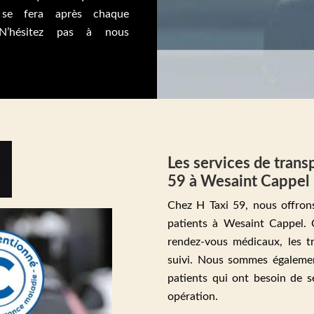
 se fera après chaque
 N’hésitez pas à nous
Les services de transp
59 à Wesaint Cappel
Chez H Taxi 59, nous offrons
patients à Wesaint Cappel. 
rendez-vous médicaux, les t
suivi. Nous sommes égalemen
patients qui ont besoin de s
opération.