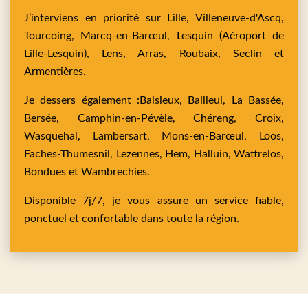
J’interviens en priorité sur
Lille,
Villeneuve-d'Ascq,
Tourcoing,
Marcq-en-Barœul,
Lesquin
(Aéroport de
Lille-Lesquin),
Lens,
Arras,
Roubaix,
Seclin
et
Armentières
.
Je dessers également :
Baisieux,
Bailleul,
La Bassée,
Bersée,
Camphin-en-Pévèle,
Chéreng,
Croix,
Wasquehal,
Lambersart,
Mons-en-Barœul,
Loos,
Faches-Thumesnil,
Lezennes,
Hem,
Halluin,
Wattrelos,
Bondues
et
Wambrechies
.
Disponible 7j/7, je vous assure un service fiable,
ponctuel et confortable dans toute la région.