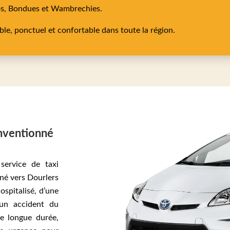
os,
Bondues
et
Wambrechies
.
able, ponctuel et confortable dans toute la région.
onventionné
service de taxi
né vers Dourlers
ospitalisé, d’une
’un accident du
de longue durée,