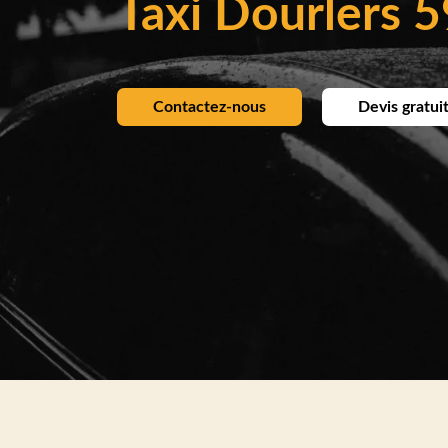
Taxi Dourlers 
Contactez-nous
Devis gratui