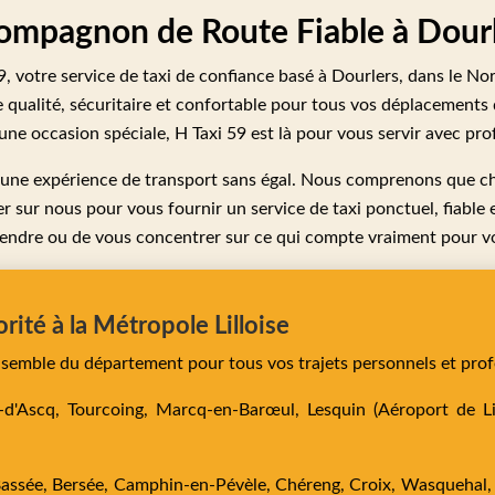
Compagnon de Route Fiable à Dourl
59, votre service de taxi de confiance basé à Dourlers, dans le No
e qualité, sécuritaire et confortable pour tous vos déplacements 
une occasion spéciale, H Taxi 59 est là pour vous servir avec pro
r une expérience de transport sans égal. Nous comprenons que c
 sur nous pour vous fournir un service de taxi ponctuel, fiable 
endre ou de vous concentrer sur ce qui compte vraiment pour v
orité à la Métropole Lilloise
ensemble du département pour tous vos trajets personnels et prof
e-d'Ascq,
Tourcoing,
Marcq-en-Barœul,
Lesquin
(Aéroport de Lil
Bassée,
Bersée,
Camphin-en-Pévèle,
Chéreng,
Croix,
Wasquehal