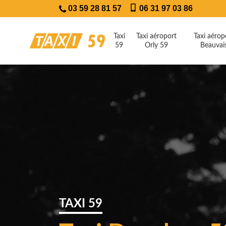
03 59 28 81 57
06 31 97 03 86
Taxi
Taxi aéroport
Taxi aérop
59
Orly 59
Beauvai
TAXI 59