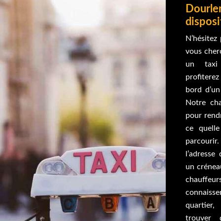
Dourler
disposi
N’hésitez 
vous cher
un taxi
profitere
bord d’un
Notre cha
pour rendr
ce quelle
parcourir
l’adresse
un crénea
chauffeu
connais
quartier
trouver 