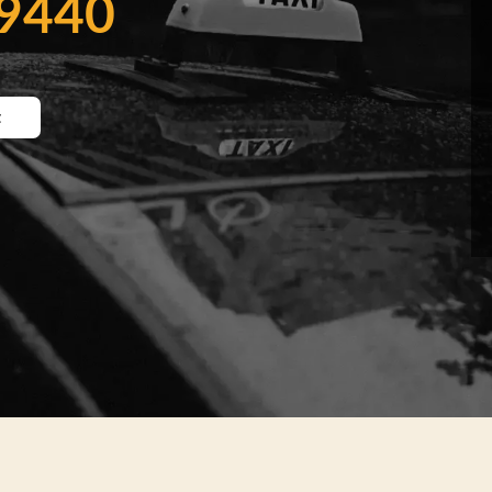
59440
t