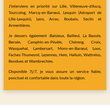
J’interviens en priorité sur
Lille,
Villeneuve-d'Ascq,
Tourcoing,
Marcq-en-Barœul,
Lesquin
(Aéroport de
Lille-Lesquin),
Lens,
Arras,
Roubaix,
Seclin
et
Armentières
.
Je dessers également :
Baisieux,
Bailleul,
La Bassée,
Bersée,
Camphin-en-Pévèle,
Chéreng,
Croix,
Wasquehal,
Lambersart,
Mons-en-Barœul,
Loos,
Faches-Thumesnil,
Lezennes,
Hem,
Halluin,
Wattrelos,
Bondues
et
Wambrechies
.
Disponible 7j/7, je vous assure un service fiable,
ponctuel et confortable dans toute la région.