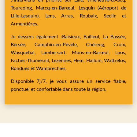
J’interviens en priorité sur
Lille,
Villeneuve-d'Ascq,
Tourcoing,
Marcq-en-Barœul,
Lesquin
(Aéroport de
Lille-Lesquin),
Lens,
Arras,
Roubaix,
Seclin
et
Armentières
.
Je dessers également :
Baisieux,
Bailleul,
La Bassée,
Bersée,
Camphin-en-Pévèle,
Chéreng,
Croix,
Wasquehal,
Lambersart,
Mons-en-Barœul,
Loos,
Faches-Thumesnil,
Lezennes,
Hem,
Halluin,
Wattrelos,
Bondues
et
Wambrechies
.
Disponible 7j/7, je vous assure un service fiable,
ponctuel et confortable dans toute la région.