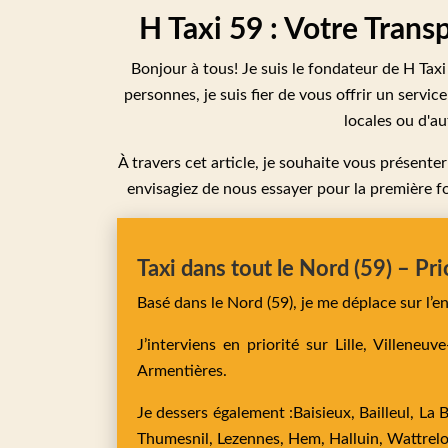
H Taxi 59 : Votre Tran
Bonjour à tous! Je suis le fondateur de H Tax
personnes, je suis fier de vous offrir un servic
locales ou d'au
À travers cet article, je souhaite vous présente
envisagiez de nous essayer pour la première fo
Taxi dans tout le Nord (59) – Pri
Basé dans le Nord (59), je me déplace sur l’
J’interviens en priorité sur
Lille,
Villeneuv
Armentières
.
Je dessers également :
Baisieux,
Bailleul,
La 
Thumesnil,
Lezennes,
Hem,
Halluin,
Wattrel