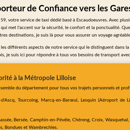
sporteur de Confiance vers les Gar
i 59, votre service de taxi dédié basé à Escaudoeuvres. Avec plus
e qui met l'accent sur la sécurité, le confort et la ponctualité. Q
tres destinations, je suis là pour vous assurer un voyage agréable
r les différents aspects de notre service qui le distinguent dans
is, je suis ici pour répondre à tous vos besoins de transport av
orité à la Métropole Lilloise
ensemble du département pour tous vos trajets personnels et prof
e-d'Ascq,
Tourcoing,
Marcq-en-Barœul,
Lesquin
(Aéroport de Lil
Bassée,
Bersée,
Camphin-en-Pévèle,
Chéreng,
Croix,
Wasquehal
os,
Bondues
et
Wambrechies
.