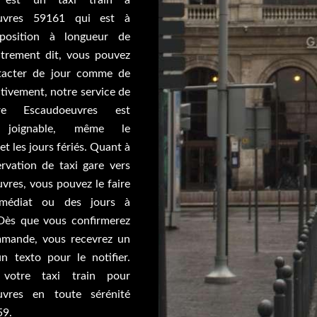
 est un taxi train à
uvres 59161 qui est à
sposition à longueur de
trement dit, vous pouvez
tacter de jour comme de
ctivement, notre service de
re Escaudoeuvres est
s joignable, même le
t les jours fériés. Quant à
ervation de taxi gare vers
vres, vous pouvez le faire
mmédiat ou des jours à
 Dès que vous confirmerez
mande, vous recevrez un
n texto pour le notifier.
 votre taxi train pour
uvres en toute sérénité
59.