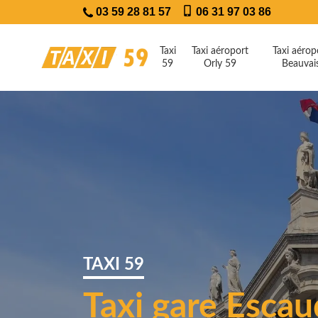
03 59 28 81 57
06 31 97 03 86
Taxi
Taxi aéroport
Taxi aérop
59
Orly 59
Beauvai
TAXI 59
Taxi gare Esca