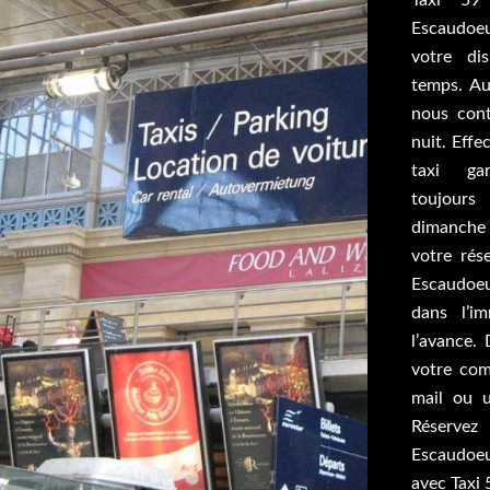
Taxi 59
Escaudoe
votre di
temps. Au
nous con
nuit. Effe
taxi ga
toujour
dimanche e
votre rés
Escaudoeu
dans l’i
l’avance.
votre com
mail ou u
Réservez
Escaudoe
avec Taxi 