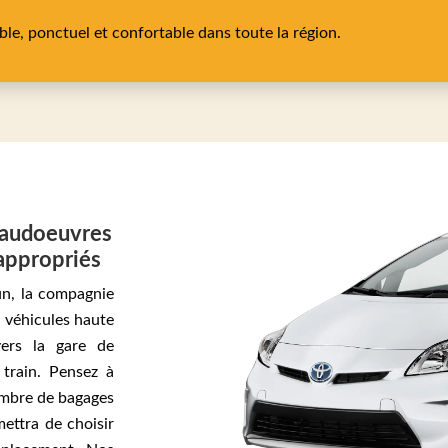
able, ponctuel et confortable dans toute la région.
scaudoeuvres
appropriés
un, la compagnie
s véhicules haute
ers la gare de
train. Pensez à
ombre de bagages
mettra de choisir