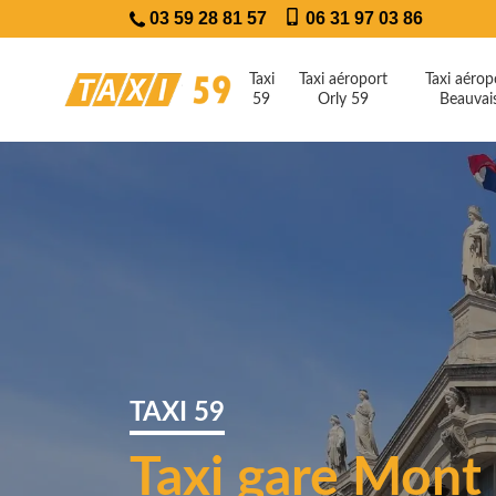
03 59 28 81 57
06 31 97 03 86
Taxi
Taxi aéroport
Taxi aérop
59
Orly 59
Beauvai
TAXI 59
Taxi gare Mont