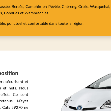
Bassée,
Bersée,
Camphin-en-Pévèle,
Chéreng,
Croix,
Wasquehal
os,
Bondues
et
Wambrechies
.
able, ponctuel et confortable dans toute la région.
position
ert sécurisant et
s et nets. Nous
 effet. Ce sont
retenus. N’ayez
es Cats 59270 ne