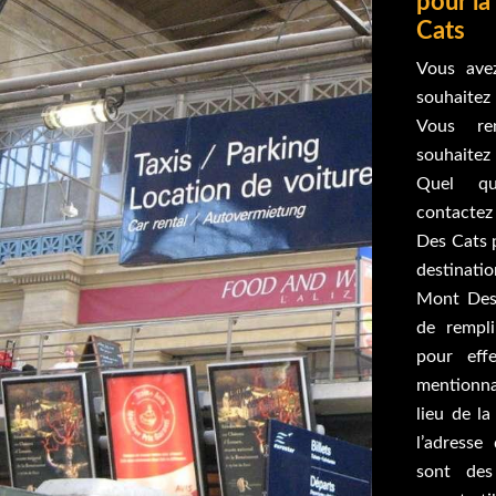
pour l
Cats
Vous ave
souhaitez 
Vous re
souhaitez
Quel qu
contactez 
Des Cats 
destinatio
Mont Des 
de rempli
pour eff
mentionna
lieu de la
l’adresse
sont des