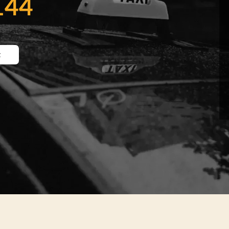
144
t