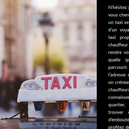
N’hésitez 
vous cher
un taxi ve
d’un voya
taxi pro
chauffeur
rendre vo
quelle q
parcourir
l’adresse
un crénea
chauffe
connais
quartier
trouver 
d’emboutei
profitez d