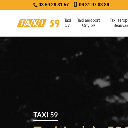
03 59 28 81 57
06 31 97 03 86
Taxi
Taxi aéroport
Taxi aérop
59
Orly 59
Beauvai
TAXI 59