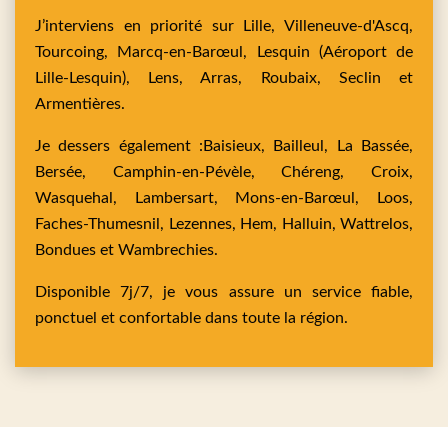
J’interviens en priorité sur
Lille,
Villeneuve-d'Ascq,
Tourcoing,
Marcq-en-Barœul,
Lesquin
(Aéroport de
Lille-Lesquin),
Lens,
Arras,
Roubaix,
Seclin
et
Armentières
.
Je dessers également :
Baisieux,
Bailleul,
La Bassée,
Bersée,
Camphin-en-Pévèle,
Chéreng,
Croix,
Wasquehal,
Lambersart,
Mons-en-Barœul,
Loos,
Faches-Thumesnil,
Lezennes,
Hem,
Halluin,
Wattrelos,
Bondues
et
Wambrechies
.
Disponible 7j/7, je vous assure un service fiable,
ponctuel et confortable dans toute la région.