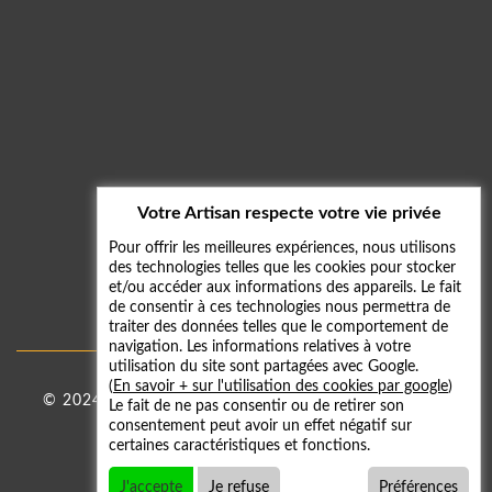
Votre Artisan respecte votre vie privée
Pour offrir les meilleures expériences, nous utilisons
des technologies telles que les cookies pour stocker
et/ou accéder aux informations des appareils. Le fait
de consentir à ces technologies nous permettra de
traiter des données telles que le comportement de
navigation. Les informations relatives à votre
utilisation du site sont partagées avec Google.
(
En savoir + sur l'utilisation des cookies par google
)
© 2024 - 2026
Taxi 59
|
Mentions légales
-
Galerie
Le fait de ne pas consentir ou de retirer son
consentement peut avoir un effet négatif sur
photos
certaines caractéristiques et fonctions.
J'accepte
Je refuse
Préférences