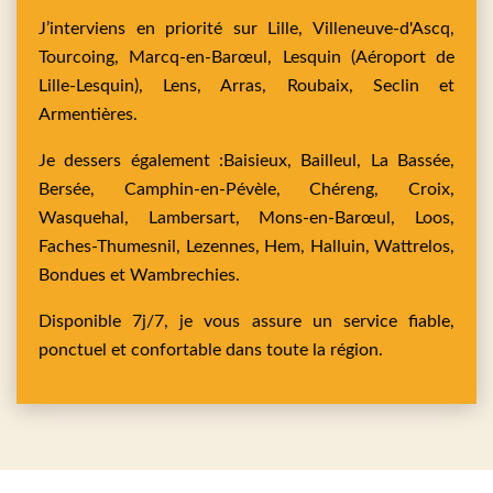
J’interviens en priorité sur
Lille,
Villeneuve-d'Ascq,
Tourcoing,
Marcq-en-Barœul,
Lesquin
(Aéroport de
Lille-Lesquin),
Lens,
Arras,
Roubaix,
Seclin
et
Armentières
.
Je dessers également :
Baisieux,
Bailleul,
La Bassée,
Bersée,
Camphin-en-Pévèle,
Chéreng,
Croix,
Wasquehal,
Lambersart,
Mons-en-Barœul,
Loos,
Faches-Thumesnil,
Lezennes,
Hem,
Halluin,
Wattrelos,
Bondues
et
Wambrechies
.
Disponible 7j/7, je vous assure un service fiable,
ponctuel et confortable dans toute la région.