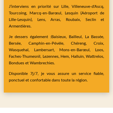
J’interviens en priorité sur
Lille,
Villeneuve-d'Ascq,
Tourcoing,
Marcq-en-Barœul,
Lesquin
(Aéroport de
Lille-Lesquin),
Lens,
Arras,
Roubaix,
Seclin
et
Armentières
.
Je dessers également :
Baisieux,
Bailleul,
La Bassée,
Bersée,
Camphin-en-Pévèle,
Chéreng,
Croix,
Wasquehal,
Lambersart,
Mons-en-Barœul,
Loos,
Faches-Thumesnil,
Lezennes,
Hem,
Halluin,
Wattrelos,
Bondues
et
Wambrechies
.
Disponible 7j/7, je vous assure un service fiable,
ponctuel et confortable dans toute la région.