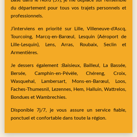
Basé dans le Nord (59), je me déplace sur l’ensemble
du département pour tous vos trajets personnels et
professionnels.
J’interviens en priorité sur
Lille,
Villeneuve-d'Ascq,
Tourcoing,
Marcq-en-Barœul,
Lesquin
(Aéroport de
Lille-Lesquin),
Lens,
Arras,
Roubaix,
Seclin
et
Armentières
.
Je dessers également :
Baisieux,
Bailleul,
La Bassée,
Bersée,
Camphin-en-Pévèle,
Chéreng,
Croix,
Wasquehal,
Lambersart,
Mons-en-Barœul,
Loos,
Faches-Thumesnil,
Lezennes,
Hem,
Halluin,
Wattrelos,
Bondues
et
Wambrechies
.
Disponible 7j/7, je vous assure un service fiable,
ponctuel et confortable dans toute la région.