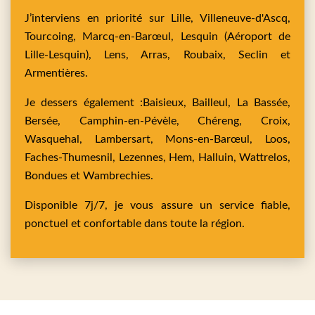
J’interviens en priorité sur
Lille,
Villeneuve-d'Ascq,
Tourcoing,
Marcq-en-Barœul,
Lesquin
(Aéroport de
Lille-Lesquin),
Lens,
Arras,
Roubaix,
Seclin
et
Armentières
.
Je dessers également :
Baisieux,
Bailleul,
La Bassée,
Bersée,
Camphin-en-Pévèle,
Chéreng,
Croix,
Wasquehal,
Lambersart,
Mons-en-Barœul,
Loos,
Faches-Thumesnil,
Lezennes,
Hem,
Halluin,
Wattrelos,
Bondues
et
Wambrechies
.
Disponible 7j/7, je vous assure un service fiable,
ponctuel et confortable dans toute la région.