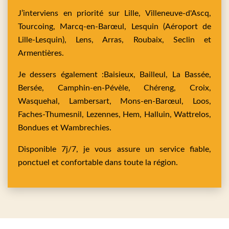
J’interviens en priorité sur
Lille,
Villeneuve-d'Ascq,
Tourcoing,
Marcq-en-Barœul,
Lesquin
(Aéroport de
Lille-Lesquin),
Lens,
Arras,
Roubaix,
Seclin
et
Armentières
.
Je dessers également :
Baisieux,
Bailleul,
La Bassée,
Bersée,
Camphin-en-Pévèle,
Chéreng,
Croix,
Wasquehal,
Lambersart,
Mons-en-Barœul,
Loos,
Faches-Thumesnil,
Lezennes,
Hem,
Halluin,
Wattrelos,
Bondues
et
Wambrechies
.
Disponible 7j/7, je vous assure un service fiable,
ponctuel et confortable dans toute la région.