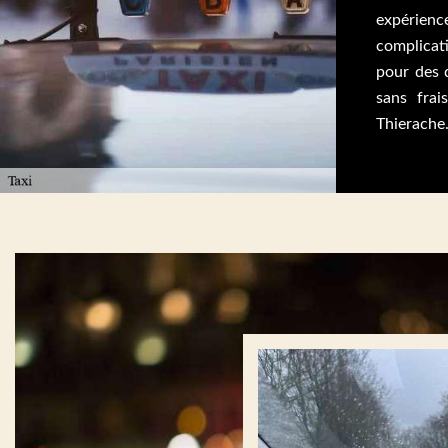
expéri
complicat
pour des 
sans frai
Thierache