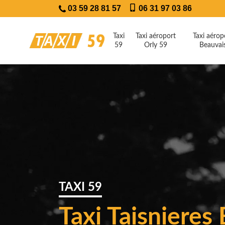
03 59 28 81 57
06 31 97 03 86
Taxi
Taxi aéroport
Taxi aérop
59
Orly 59
Beauvai
TAXI 59
Taxi Taisnieres 