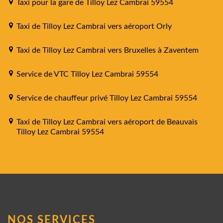
Taxi pour la gare de Tilloy Lez Cambrai 59554
Taxi de Tilloy Lez Cambrai vers aéroport Orly
Taxi de Tilloy Lez Cambrai vers Bruxelles à Zaventem
Service de VTC Tilloy Lez Cambrai 59554
Service de chauffeur privé Tilloy Lez Cambrai 59554
Taxi de Tilloy Lez Cambrai vers aéroport de Beauvais
Tilloy Lez Cambrai 59554
NOS SERVICES