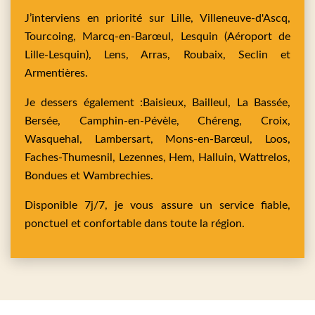
J’interviens en priorité sur
Lille,
Villeneuve-d'Ascq,
Tourcoing,
Marcq-en-Barœul,
Lesquin
(Aéroport de
Lille-Lesquin),
Lens,
Arras,
Roubaix,
Seclin
et
Armentières
.
Je dessers également :
Baisieux,
Bailleul,
La Bassée,
Bersée,
Camphin-en-Pévèle,
Chéreng,
Croix,
Wasquehal,
Lambersart,
Mons-en-Barœul,
Loos,
Faches-Thumesnil,
Lezennes,
Hem,
Halluin,
Wattrelos,
Bondues
et
Wambrechies
.
Disponible 7j/7, je vous assure un service fiable,
ponctuel et confortable dans toute la région.