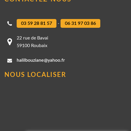
03 59 28 81 57
-
06 31 97 03 86
22 rue de Bavai
59100 Roubaix
halilbouziane@yahoo.fr
NOUS LOCALISER