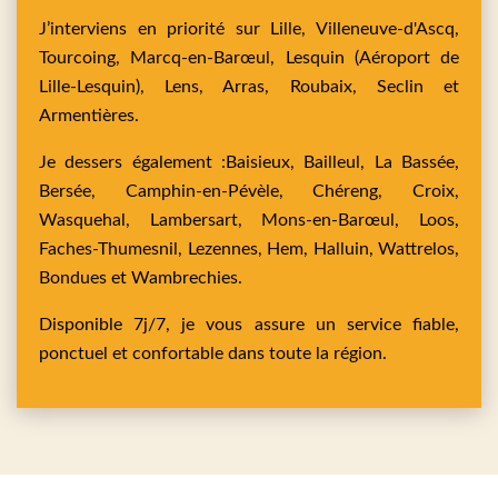
J’interviens en priorité sur
Lille,
Villeneuve-d'Ascq,
Tourcoing,
Marcq-en-Barœul,
Lesquin
(Aéroport de
Lille-Lesquin),
Lens,
Arras,
Roubaix,
Seclin
et
Armentières
.
Je dessers également :
Baisieux,
Bailleul,
La Bassée,
Bersée,
Camphin-en-Pévèle,
Chéreng,
Croix,
Wasquehal,
Lambersart,
Mons-en-Barœul,
Loos,
Faches-Thumesnil,
Lezennes,
Hem,
Halluin,
Wattrelos,
Bondues
et
Wambrechies
.
Disponible 7j/7, je vous assure un service fiable,
ponctuel et confortable dans toute la région.