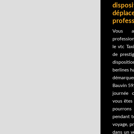
disposi
déplac
profess
Vous a
profession
le vtc Ta
de presti
disposit
berlines 
démarquer
Bauvin 59
journée 
vous êtes 
pourrons 
pendant t
voyage, pr
dans un v