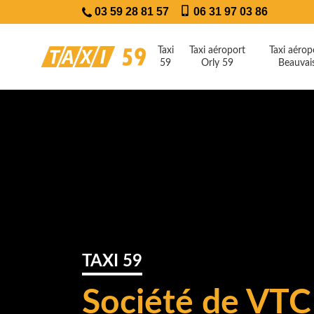
03 59 28 81 57
06 31 97 03 86
Taxi
Taxi aéroport
Taxi aérop
59
Orly 59
Beauvai
TAXI 59
Société de VTC