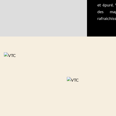
et épuré.
des mag
rafraichiss