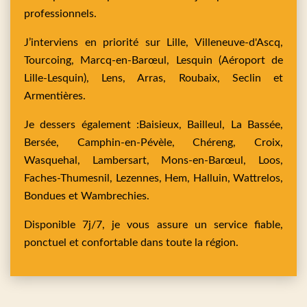
professionnels.
J’interviens en priorité sur
Lille,
Villeneuve-d'Ascq,
Tourcoing,
Marcq-en-Barœul,
Lesquin
(Aéroport de
Lille-Lesquin),
Lens,
Arras,
Roubaix,
Seclin
et
Armentières
.
Je dessers également :
Baisieux,
Bailleul,
La Bassée,
Bersée,
Camphin-en-Pévèle,
Chéreng,
Croix,
Wasquehal,
Lambersart,
Mons-en-Barœul,
Loos,
Faches-Thumesnil,
Lezennes,
Hem,
Halluin,
Wattrelos,
Bondues
et
Wambrechies
.
Disponible 7j/7, je vous assure un service fiable,
ponctuel et confortable dans toute la région.